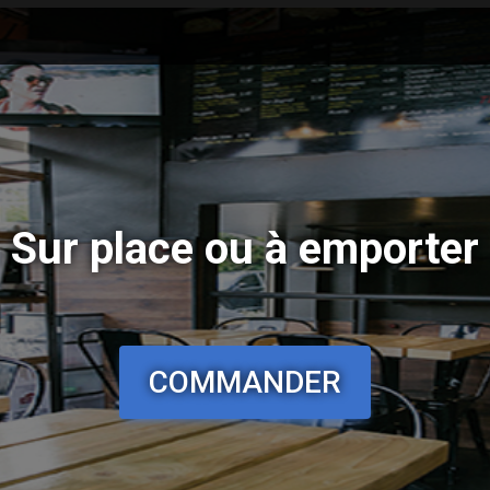
couvrez notre Tender Bo
Sur place ou à emporter
Dégustez-la à plusieurs
COMMANDER
COMMANDER