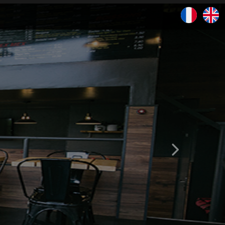
x !
Suivant